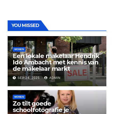
YOU MISSED
WONEN
Een lokale makelaar Hendrik
Ido Ambacht met kennis van
de makelaar markt
SEP 24, 2025
ADMIN
WONEN
Zo tilt goede
schoolfotografie je