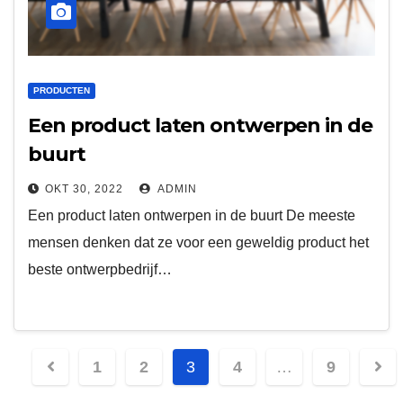
PRODUCTEN
Een product laten ontwerpen in de
buurt
OKT 30, 2022
ADMIN
Een product laten ontwerpen in de buurt De meeste
mensen denken dat ze voor een geweldig product het
beste ontwerpbedrijf…
Berichtnavigatie
1
2
3
4
…
9